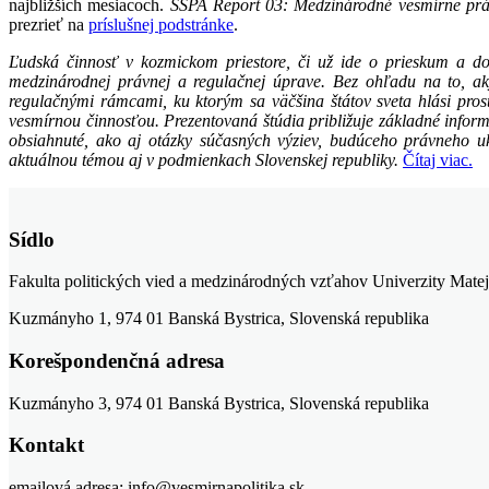
najbližších mesiacoch.
SSPA Report 03: Medzinárodné vesmírne prá
prezrieť na
príslušnej podstránke
.
Ľudská činnosť v kozmickom priestore, či už ide o prieskum a do
medzinárodnej právnej a regulačnej úprave. Bez ohľadu na to, aký
regulačnými rámcami, ku ktorým sa väčšina štátov sveta hlási
pros
vesmírnou činnosťou. Prezentovaná štúdia približuje základné info
obsiahnuté, ako aj otázky súčasných výziev, budúceho právneho uk
aktuálnou témou aj v podmienkach Slovenskej republiky.
Čítaj viac.
Sídlo
Fakulta politických vied a medzinárodných vzťahov Univerzity Matej
Kuzmányho 1, 974 01 Banská Bystrica, Slovenská republika
Korešpondenčná adresa
Kuzmányho 3, 974 01 Banská Bystrica, Slovenská republika
Kontakt
emailová adresa: info@vesmirnapolitika.sk