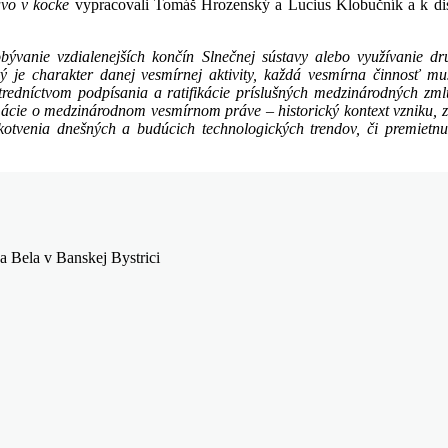
vo v kocke
vypracovali Tomáš Hrozenský a Lucius Klobučník a k dis
bývanie vzdialenejších končín Slnečnej sústavy alebo využívanie 
 je charakter danej vesmírnej aktivity, každá vesmírna činnosť mu
tredníctvom podpísania a ratifikácie príslušných
medzinárodných zmlúv
rmácie o medzinárodnom vesmírnom práve – historický kontext vzniku, 
otvenia dnešných a budúcich technologických trendov, či premietnu
a Bela v Banskej Bystrici