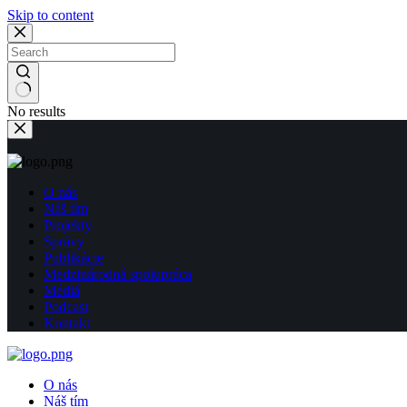
Skip to content
No results
O nás
Náš tím
Projekty
Správy
Publikácie
Medzinárodná spolupráca
Médiá
Podcast
Kontakt
O nás
Náš tím