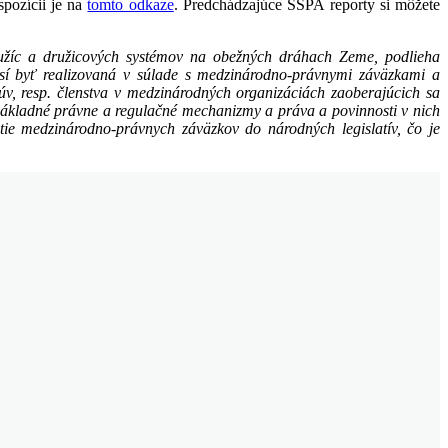
pozícii je na
tomto odkaze
. Predchádzajúce SSPA reporty si môžete
družíc a družicových systémov na obežných dráhach Zeme, podlieha
sí byť realizovaná
v súl
ade s medzinárodno-právnymi záväzkami a
, resp. členstva v medzinárodných organizáciách zaoberajúcich sa
základné právne a regulačné mechanizmy a práva a povinnosti v nich
tie medzinárodno-právnych záväzkov do národných legislatív, čo je