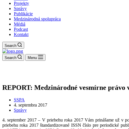
Projekty
Správy
Publikácie
Medzinárodná spolupráca
Médiá
Podcast
Kontakt
Search
Search
Menu
REPORT: Medzinárodné vesmírne právo v
SSPA
4. septembra 2017
Správy
4. september 2017 – V priebehu roka 2017 Vám prinášame už v porad
priebehu roka 2017 štandardizované ISSN číslo pre periodické pu