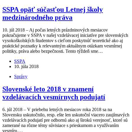
SSPA opäť súčasťou Letnej školy
medzinárodného práva
10. júl 2018 – Aj počas letných prázdninových mesiacov
pokračujeme v SSPA v našej vzdelávacej iniciatíve pre slovenských
vysokoškolských študentov s cieľom poskytnúť teoretické ako aj
praktické poznatky k relevantným aktuálnym otázkam vesmírnej
politiky, práva alebo bezpečnosti. Tento týždeň sme…
SSPA
10. júla 2018
Správy
Slovenské leto 2018 v znamení
vzdelávacích vesmírnych podujatí
6. júl 2018 – V priebehu letných mesiacov roka 2018 sa na
Slovensku uskutočnilo, resp. ešte len uskutoční viacero zaujímavých
vzdelávacích podujatí pre odbornú ako aj širokú verejnosť, ktoré sú
zamerané na rôzne témy súvisiace s prieskumom a využívaním
vesmíru.…