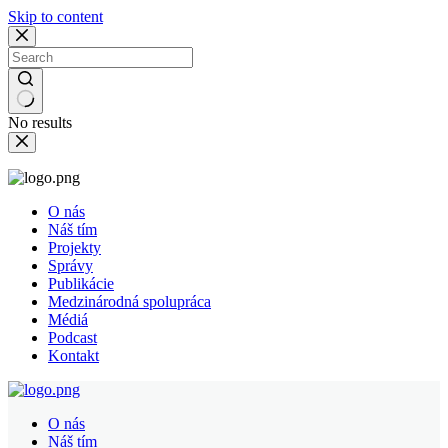
Skip to content
No results
O nás
Náš tím
Projekty
Správy
Publikácie
Medzinárodná spolupráca
Médiá
Podcast
Kontakt
O nás
Náš tím