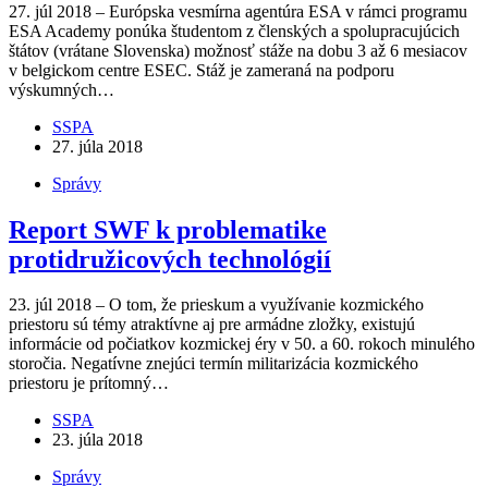
27. júl 2018 – Európska vesmírna agentúra ESA v rámci programu
ESA Academy ponúka študentom z členských a spolupracujúcich
štátov (vrátane Slovenska) možnosť stáže na dobu 3 až 6 mesiacov
v belgickom centre ESEC. Stáž je zameraná na podporu
výskumných…
SSPA
27. júla 2018
Správy
Report SWF k problematike
protidružicových technológií
23. júl 2018 – O tom, že prieskum a využívanie kozmického
priestoru sú témy atraktívne aj pre armádne zložky, existujú
informácie od počiatkov kozmickej éry v 50. a 60. rokoch minulého
storočia. Negatívne znejúci termín militarizácia kozmického
priestoru je prítomný…
SSPA
23. júla 2018
Správy