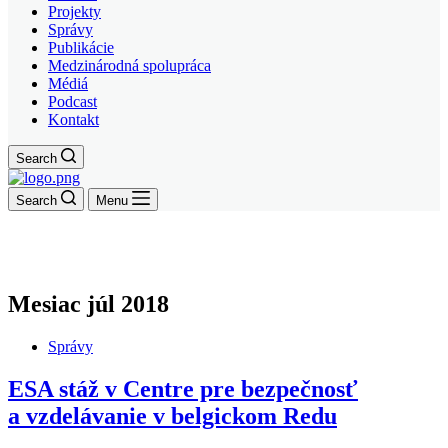
Projekty
Správy
Publikácie
Medzinárodná spolupráca
Médiá
Podcast
Kontakt
Search
Search
Menu
Mesiac
júl 2018
Správy
ESA stáž v Centre pre bezpečnosť
a vzdelávanie v belgickom Redu