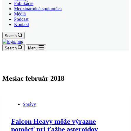
Publikácie
Medzinárodná spolupráca
Médiá
Podcast
Kontakt
Search
Search
Menu
Mesiac
február 2018
Správy
Falcon Heavy môže výrazne
pomôcť pri ťažbe asteroidov