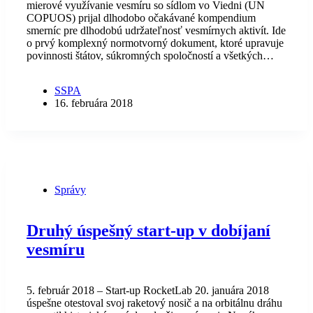
mierové využívanie vesmíru so sídlom vo Viedni (UN
COPUOS) prijal dlhodobo očakávané kompendium
smerníc pre dlhodobú udržateľnosť vesmírnych aktivít. Ide
o prvý komplexný normotvorný dokument, ktoré upravuje
povinnosti štátov, súkromných spoločností a všetkých…
SSPA
16. februára 2018
Správy
Druhý úspešný start-up v dobíjaní
vesmíru
5. február 2018 – Start-up RocketLab 20. januára 2018
úspešne otestoval svoj raketový nosič a na orbitálnu dráhu