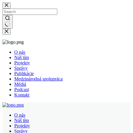
O nás
Náš tím
Projekty
Správy
Publikácie
Medzinárodná spolupráca
Médiá
Podcast
Kontakt
O nás
Náš tím
Projekty
Správy